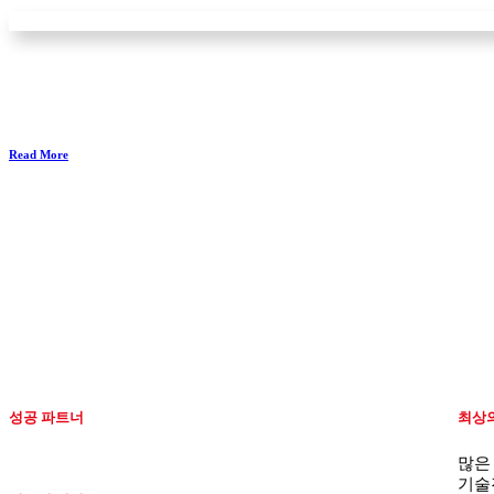
Read More
성공 파트너
최상의
대신기계(주)는 여러분의 성공
많은
파트너로써, 대신기계(주)의 제품을
기술