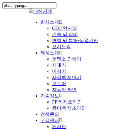
회사소개
CEO 인사말
기술 및 장비
연혁 및 특허·실용시안
오시는길
제품소개
후렉소 인쇄기
제대기
미싱기
사각백 제대기
보토머
자동화 라인
기술정보
PP백 제조라인
종이백 제조라인
견적문의
고객센터
게시판