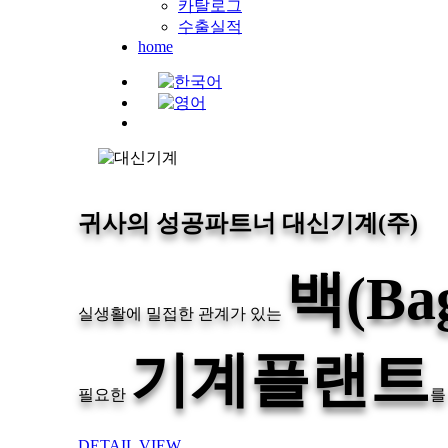
카탈로그
수출실적
home
귀사의 성공파트너 대신기계(주)
백(Ba
실생활에 밀접한 관계가 있는
기계플랜트
필요한
를
DETAIL VIEW