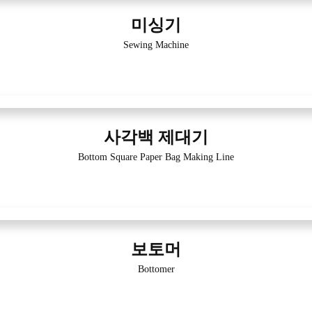
미싱기
Sewing Machine
사각백 제대기
Bottom Square Paper Bag Making Line
보토머
Bottomer