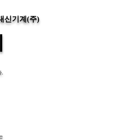
대신기계(주)
외
.
는